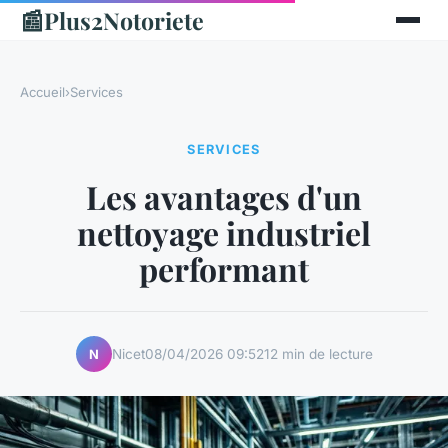
📰
Plus2Notoriete
Accueil
›
Services
SERVICES
Les avantages d'un
nettoyage industriel
performant
Nicet
08/04/2026 09:52
12 min de lecture
N