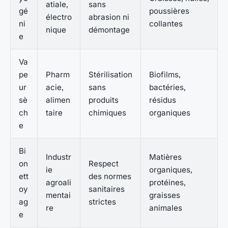
atiale,
sans
gé
poussières
électro
abrasion ni
ni
collantes
nique
démontage
e
Va
pe
Pharm
Stérilisation
Biofilms,
ur
acie,
sans
bactéries,
sè
alimen
produits
résidus
ch
taire
chimiques
organiques
e
Bi
Industr
Matières
on
Respect
ie
organiques,
ett
des normes
agroali
protéines,
oy
sanitaires
mentai
graisses
ag
strictes
re
animales
e