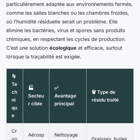
particulièrement adaptée aux environnements fermés,
comme les salles blanches ou les chambres froides,
où l’humidité résiduelle serait un problème. Elle
élimine les bactéries, virus et spores sans produits
chimiques, en respectant les cycles de production.
C’est une solution
écologique
et efficace, surtout
lorsque la traçabilité est exigée.
🌀
Te
🏭
✅
ch
🗑️ Type de
Secteu
Avantage
ni
résidu traité
r cible
principal
qu
e
Cr
Aérosp
Nettoyage
yo
Graisses, huiles,