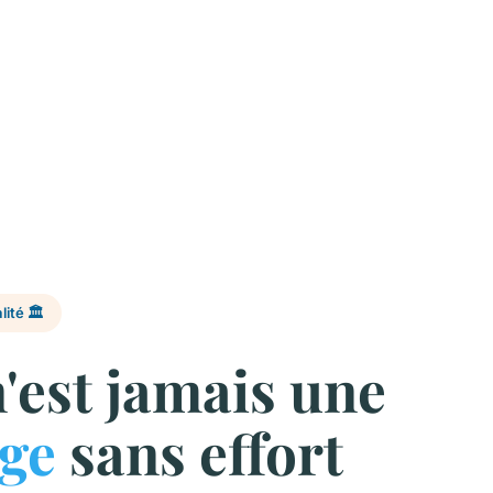
ité 🏛️
'est jamais une
age
sans effort