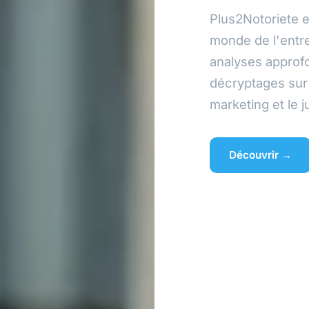
Plus2Notoriete e
monde de l'entr
analyses approfo
décryptages sur 
marketing et le j
Découvrir →