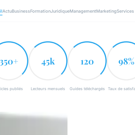
il
Actu
Business
Formation
Juridique
Management
Marketing
Services
350+
45k
120
98%
icles publiés
Lecteurs mensuels
Guides téléchargés
Taux de satisf