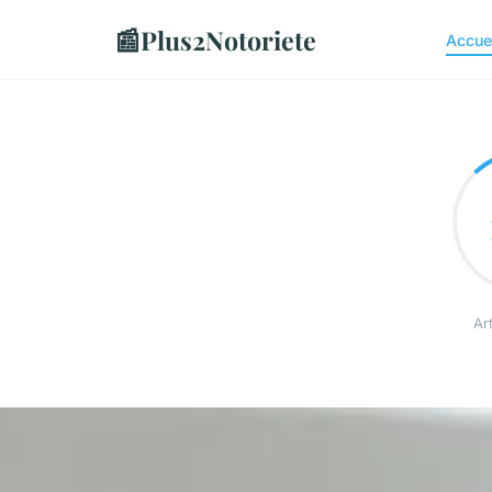
📰
Plus2Notoriete
Accue
Art