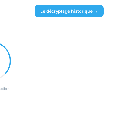
Le décryptage historique →
action