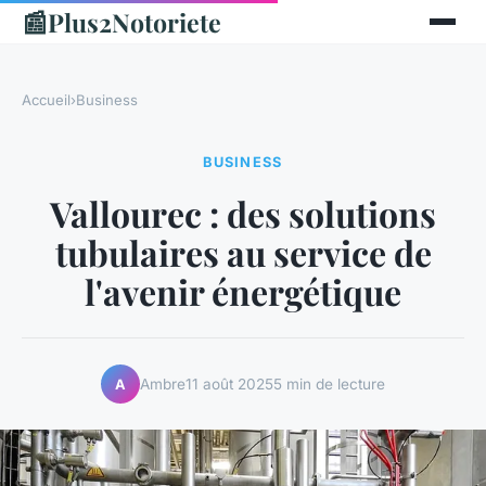
📰
Plus2Notoriete
Accueil
›
Business
BUSINESS
Vallourec : des solutions
tubulaires au service de
l'avenir énergétique
Ambre
11 août 2025
5 min de lecture
A