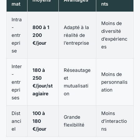
mat
nts
Intra
Moins de
-
800 à 1
Adapté à la
diversité
entr
200
réalité de
d’expérienc
epri
€/jour
l’entreprise
es
se
Inter
180 à
Réseautage
-
Moins de
250
et
entr
personnalis
€/jour/st
mutualisati
epri
ation
agiaire
on
ses
Dist
100 à
Moins
Grande
anci
180
d’interactio
flexibilité
el
€/jour
ns