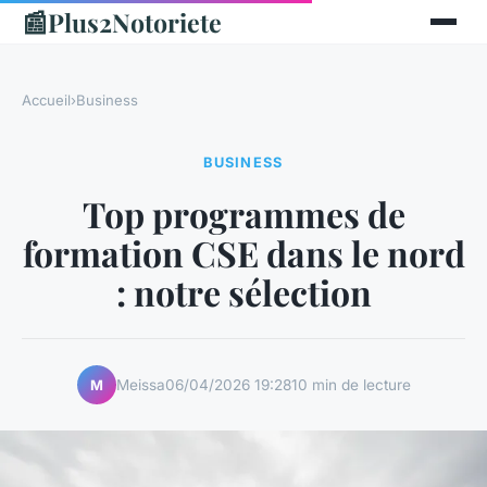
📰
Plus2Notoriete
Accueil
›
Business
BUSINESS
Top programmes de
formation CSE dans le nord
: notre sélection
Meissa
06/04/2026 19:28
10 min de lecture
M